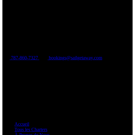
Nous Contacter
787-860-7327
bookings@sailgetaway.com
Dock M-21, Catamaran, Getaway
Dock M-20, Motor Vessel, On The Way
Villa Marina Yacht Harbor, Fajardo, PR
PO Box 33, Puerto Real, PR 00740
Liens Rapides
Accueil
Tous les Charters
À Propos de Nous