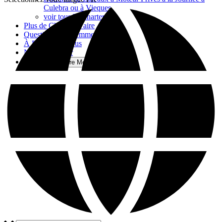
Culebra ou à Vieques
voir tous les charters
Plus de Choses à Faire
Questions Fréquemment Posées
À Propos de Nous
Nous Contacter
Plus
Open More Menu