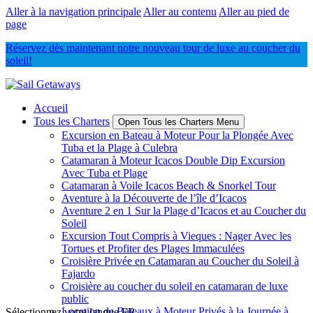
Aller à la navigation principale
Aller au contenu
Aller au pied de
page
Réservez dès maintenant notre nouveau tour de luxe au coucher du
soleil!
Accueil
Tous les Charters
Open Tous les Charters Menu
Excursion en Bateau à Moteur Pour la Plongée Avec
Tuba et la Plage à Culebra
Catamaran à Moteur Icacos Double Dip Excursion
Avec Tuba et Plage
Catamaran à Voile Icacos Beach & Snorkel Tour
Aventure à la Découverte de l’île d’Icacos
Aventure 2 en 1 Sur la Plage d’Icacos et au Coucher du
Soleil
Excursion Tout Compris à Vieques : Nager Avec les
Tortues et Profiter des Plages Immaculées
Croisière Privée en Catamaran au Coucher du Soleil à
Fajardo
Croisière au coucher du soleil en catamaran de luxe
public
Location de Bateaux à Moteur Privés à la Journée à
Sélectionnez votre langue
FR